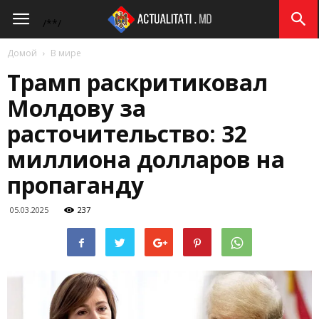
Actualitati.md
/*
*/
Домой
В мире
Трамп раскритиковал
Молдову за
расточительство: 32
миллиона долларов на
пропаганду
05.03.2025
237