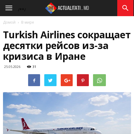
Actualitati.md
/*
*/
Домой
В мире
Turkish Airlines сокращает
десятки рейсов из-за
кризиса в Иране
25.05.2026
31