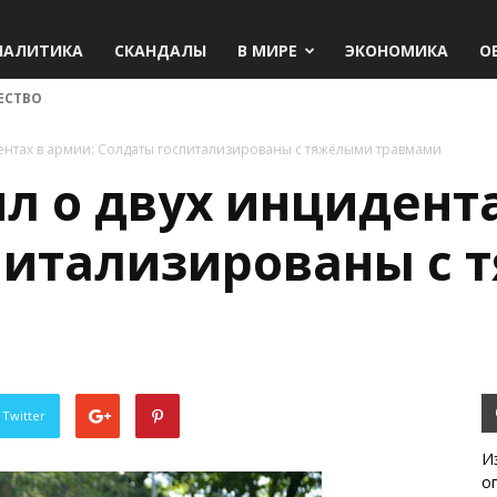
НАЛИТИКА
СКАНДАЛЫ
В МИРЕ
ЭКОНОМИКА
О
ЕСТВО
дентах в армии: Солдаты госпитализированы с тяжёлыми травмами
л о двух инцидента
питализированы с
 Twitter
И
о