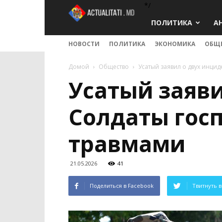
*/
Actualitati.md
ПОЛИТИКА
А
НОВОСТИ
ПОЛИТИКА
ЭКОНОМИКА
ОБЩ
Домой
Общество
Усатый заявил о двух инци
Усатый заяви
Солдаты гос
травмами
21.05.2026
41
Поделиться в Facebook
Твитнуть в