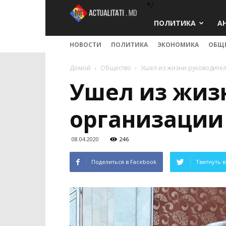
*/
Actualitati.md
ПОЛИТИКА
А
НОВОСТИ
ПОЛИТИКА
ЭКОНОМИКА
ОБЩ
Домой
Общество
Ушел из жизни руководите
Ушел из жиз
организации
08.04.2020
246
Поделиться в Facebook
Твитнуть в