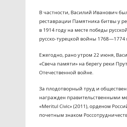
В частности, Василий Иванович б
реставрации Памятника битвы у ре
в 1914 году на месте победы русск
русско-турецкой войны 1768—1774 г
Ежегодно, рано утром 22 июня, Ва
«Свеча памяти» на берегу реки Пру
Отечественной войне.
За плодотворный труд и обществе
награжден правительственными мед
«Meritul Civic» (2011), орденом Ро
почетным знаком Россотрудничеств