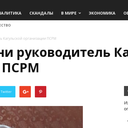
НАЛИТИКА
СКАНДАЛЫ
В МИРЕ
ЭКОНОМИКА
О
ЕСТВО
ль Кагульской организации ПСРМ
ни руководитель К
 ПСРМ
 Twitter
И
о