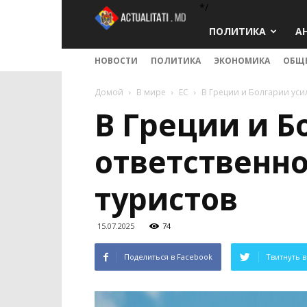
*/
Actualitati.md
ПОЛИТИКА
А
НОВОСТИ
ПОЛИТИКА
ЭКОНОМИКА
ОБЩ
Домой
В мире
ЕС
В Греции и Болгарии уси
В Греции и 
ответственн
туристов
15.07.2025
74
Поделиться в Facebook
Твитнуть в