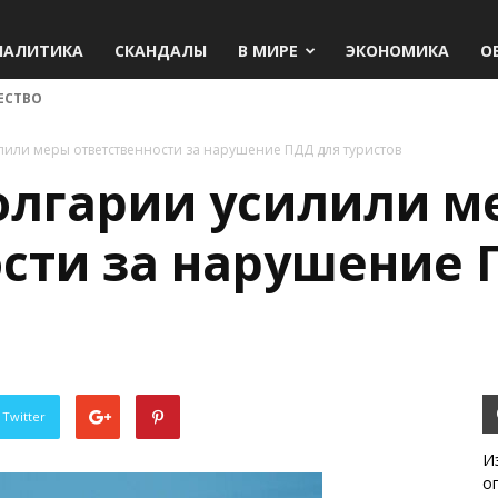
НАЛИТИКА
СКАНДАЛЫ
В МИРЕ
ЭКОНОМИКА
О
ЕСТВО
лили меры ответственности за нарушение ПДД для туристов
Болгарии усилили м
ости за нарушение 
 Twitter
И
о