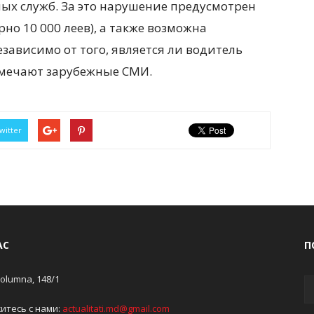
ых служб. За это нарушение предусмотрен
но 10 000 леев), а также возможна
зависимо от того, является ли водитель
тмечают зарубежные СМИ.
witter
АС
П
Columna, 148/1
итесь с нами:
actualitati.md@gmail.com