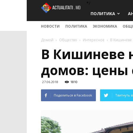
*/
Actualitati.md
ПОЛИТИКА
А
НОВОСТИ
ПОЛИТИКА
ЭКОНОМИКА
ОБЩ
Домой
Общество
Интересное
В Кишиневе 
В Кишиневе 
домов: цены 
27.06.2018
1810
Поделиться в Facebook
Твитнуть в