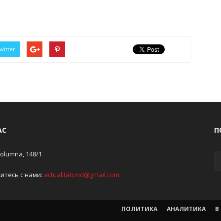
witter
АС
П
Columna, 148/1
итесь с нами:
actualitati.md@gmail.com
ПОЛИТИКА
АНАЛИТИКА
В