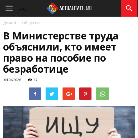
Actualitati.md
/*
*/
Домой
Общество
В Министерстве труда
объяснили, кто имеет
право на пособие по
безработице
04.06.2026
47