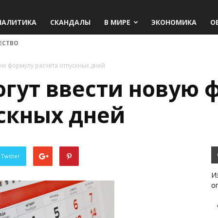
НАЛИТИКА
СКАНДАЛЫ
В МИРЕ
ЭКОНОМИКА
О
ЕСТВО
вую формулу расчёта отпускных дней
огут ввести новую 
скных дней
 Twitter
И
о