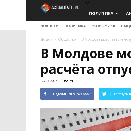
*/
Actualitati.md
ПОЛИТИКА
А
НОВОСТИ
ПОЛИТИКА
ЭКОНОМИКА
ОБЩ
Домой
Общество
В Молдове могут ввести но
В Молдове м
расчёта отпу
03.06.2026
74
Поделиться в Facebook
Твитнуть в