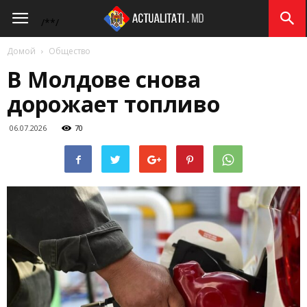
Actualitati.md
/*
*/
Домой
Общество
В Молдове снова
дорожает топливо
06.07.2026
70