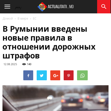
Actualitati.md
/*
*/
Домой
В мире
ЕС
В Румынии введены
новые правила в
отношении дорожных
штрафов
12.08.2025
140