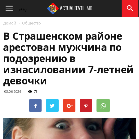
Actualitati.md
/*
*/
Домой
Общество
В Страшенском районе
арестован мужчина по
подозрению в
изнасиловании 7-летней
девочки
03.06.2026
73