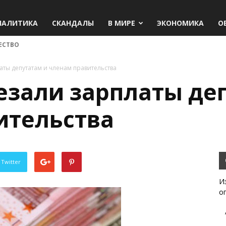
НАЛИТИКА
СКАНДАЛЫ
В МИРЕ
ЭКОНОМИКА
О
ЕСТВО
аты депутатам и членам правительства
езали зарплаты де
ительства
 Twitter
И
о