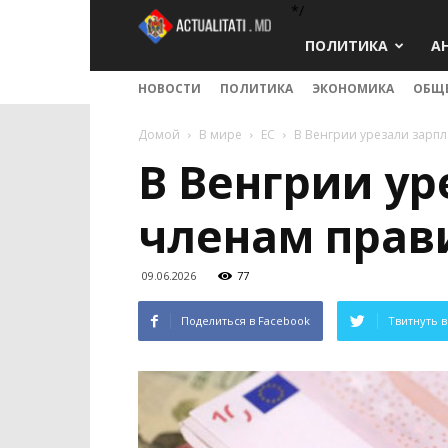
*/
Actualitati.md
ПОЛИТИКА
А
НОВОСТИ
ПОЛИТИКА
ЭКОНОМИКА
ОБЩ
Домой
В мире
ЕС
В Венгрии урезали зарпл
В Венгрии ур
членам прав
09.06.2026
77
Поделиться в Facebook
Твитнуть в