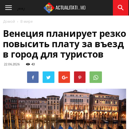
Actualitati.md
/*
*/
Домой
В мире
Венеция планирует резко
повысить плату за въезд
в город для туристов
22.06.2026
43