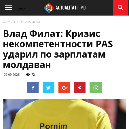
Actualitati.md
/*
*/
Домой
Экономика
Влад Филат: Кризис
некомпетентности PAS
ударил по зарплатам
молдаван
09.09.2025
72