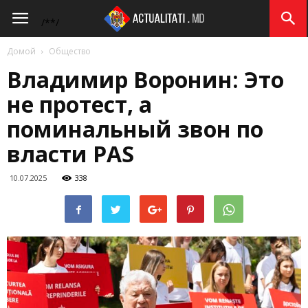
Actualitati.md
/*
*/
Домой
Общество
Владимир Воронин: Это
не протест, а
поминальный звон по
власти PAS
10.07.2025
338