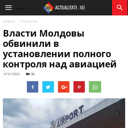
Actualitati.md
/*
*/
Домой
Общество
Власти Молдовы
обвинили в
установлении полного
контроля над авиацией
07.07.2026
32