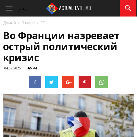
Actualitati.md
/*
*/
Домой
В мире
ЕС
Во Франции назревает
острый политический
кризис
04.09.2025
44