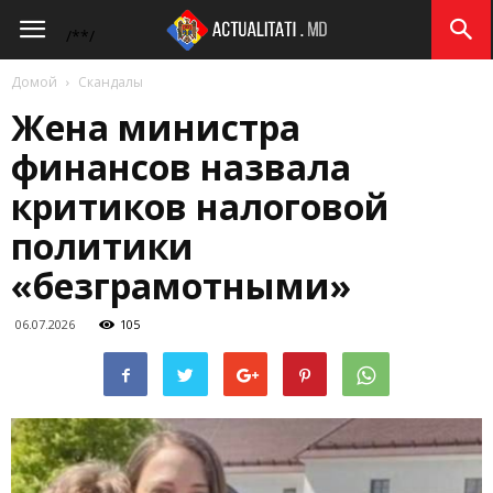
Actualitati.md
/*
*/
Домой
Скандалы
Жена министра
финансов назвала
критиков налоговой
политики
«безграмотными»
06.07.2026
105