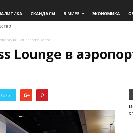
НАЛИТИКА
СКАНДАЛЫ
В МИРЕ
ЭКОНОМИКА
О
ЕСТВО
эропорту Кишинёва уже не тот
ess Lounge в аэроп
 Twitter
И
о