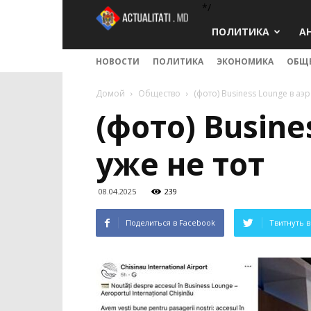
*/
Actualitati.md
ПОЛИТИКА
А
НОВОСТИ
ПОЛИТИКА
ЭКОНОМИКА
ОБЩ
Домой
Общество
(фото) Business Lounge в а
(фото) Busin
уже не тот
08.04.2025
239
Поделиться в Facebook
Твитнуть в