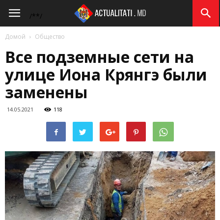
Actualitati.md
/*
*/
Домой
Общество
Все подземные сети на
улице Иона Крянгэ были
заменены
14.05.2021
118